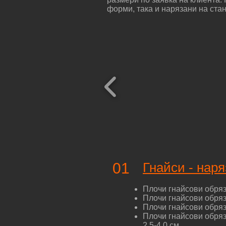
форми, така и нарязани на ста
01
Гнайси - нар
Плочи гнайсови обряза
Плочи гнайсови обряза
Плочи гнайсови обряза
Плочи гнайсови обряза
2.5-4.0 см