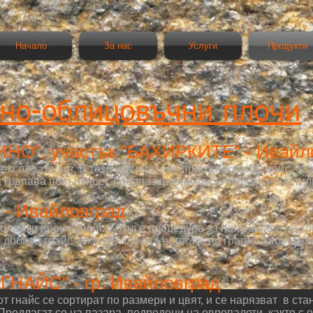
Начало
За нас
Услуги
Продукти
лно-облицовъчни плочи
НО", участък "БАХИРКИТЕ" - Ивайл
експлоатация. В тази кариера ние произвеждаме гнайс - ск
а грапава повърхност, предназначени за облицовка и настил
- Ивайловград
ложки проучвания. В ход е процедура за получаване на ко
обива гнайс - скални плочи с естествена грапава повърхн
"ГНАЙС" - гр. Ивайловград
от гнайс се сортират по размери и цвят, и се нарязват в ст
Предлагат се на пазара, подредени на европалети, както с 