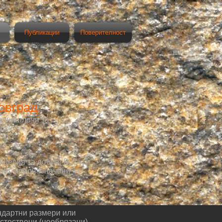
Публикации
Поверителност
овград
ални плочи за
ка.
нцесия за добив. В
ост, предназначени за
андартни размери или
естествени (необрязани)