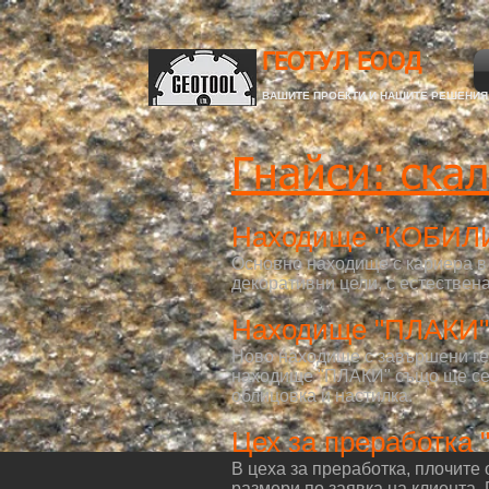
ГЕОТУЛ ЕООД
ВАШИТЕ ПРОЕКТИ И НАШИТЕ РЕШЕНИЯ
Гнайси: ска
Находище "КОБИЛИ
Основно находище с кариера в 
декоративни цели, с естествен
Находище "ПЛАКИ" 
Ново находище с завършени гео
находище "ПЛАКИ" също ще се д
облицовка и настилка.
Цех за преработка 
В цеха за преработка, плочите 
размери по заявка на клиента. 