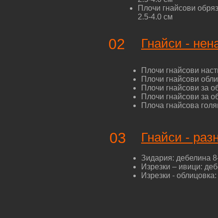
Плочи гнайсови обряза
2.5-4.0 см
02
Гнайси - нен
Плочи гнайсови насти
Плочи гнайсови облиц
Плочи гнайсови за об
Плочи гнайсови за об
Плоча гнайсова голям
03
Гнайси - раз
Зидария: дебелина 8
Изрезки – ивици: деб
Изрезки - облицовка: